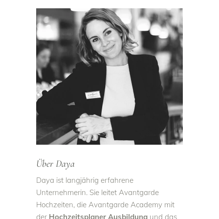
Über Daya
Daya ist langjährig erfahrene
Unternehmerin. Sie leitet A
vantgarde
Hochzeiten
, die Avantgarde Academy mit
der
Hochzeitsplaner Ausbildung
und das