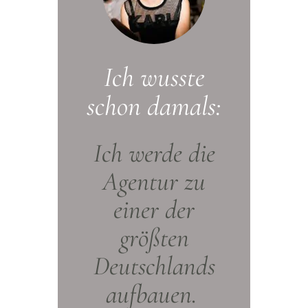
Ich wusste
schon damals:
Ich werde die
Agentur zu
einer der
größten
Deutschlands
aufbauen.