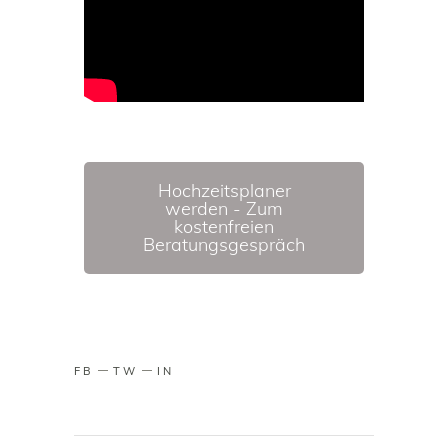
Hochzeitsplaner
werden - Zum
kostenfreien
Beratungsgespräch
FB
TW
IN